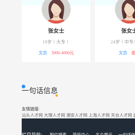
张女士
张女
19岁
大专
24岁
中专
4000元
文员
3000-4000元
文员
一句话信息
友情链接:
汕头人才网
大理人才网
潮安人才网
上海人才网
天台人才网
栏目导航:
职位搜索
简历中心
名企展示
一句话