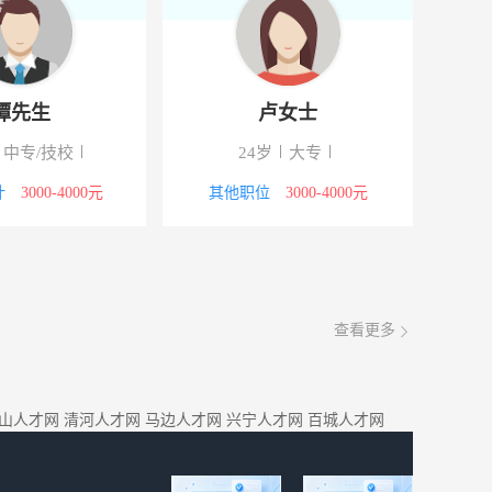
谭先生
卢女士
中专/技校
24岁
大专
计
3000-4000元
其他职位
3000-4000元
查看更多
山人才网
清河人才网
马边人才网
兴宁人才网
百城人才网