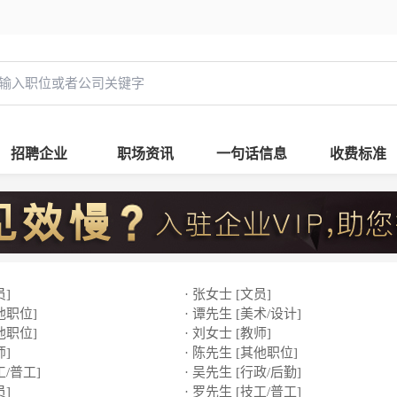
招聘企业
职场资讯
一句话信息
收费标准
员]
· 张女士 [文员]
他职位]
· 谭先生 [美术/设计]
他职位]
· 刘女士 [教师]
师]
· 陈先生 [其他职位]
工/普工]
· 吴先生 [行政/后勤]
员]
· 罗先生 [技工/普工]