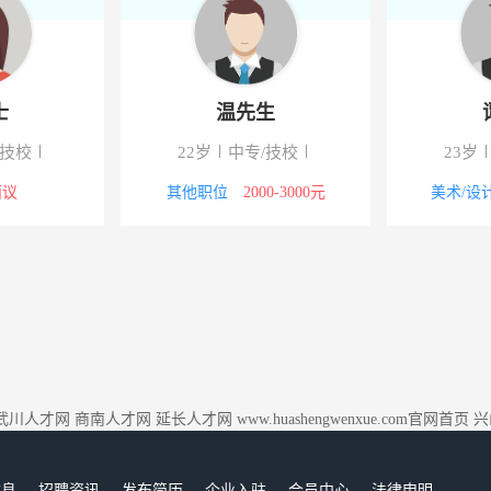
士
温先生
/技校
22岁
中专/技校
23岁
面议
其他职位
2000-3000元
美术/设
武川人才网
商南人才网
延长人才网
www.huashengwenxue.com官网首页
兴
信息
招聘资讯
发布简历
企业入驻
会员中心
法律申明